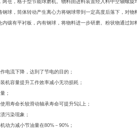
，两仓，格子型节能球磨机。物料由进料装置经入料中空轴螺
格钢球，筒体转动产生离心力将钢球带到一定高度后落下，
，该仓内镶有平衬板，内有钢球，将物料进一步研磨。粉状物通过卸料
作电流下降，达到了节电的目的；
装机容量提升工作效率减小无功损耗；
；
使用寿命长较滑动轴承寿命可提升5以上；
渍污染现象；
力减小节油量在80%－90%；