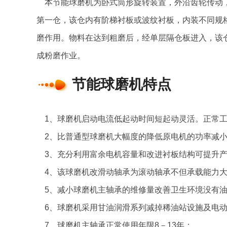
本节能球磨机为卧式筒形旋转装置，外沿齿轮传动
第一仓，该仓内有阶梯衬板或波纹衬板，内装不同规
磨作用。物料在达到粗磨后，经单层隔仓板进入
成粉磨作业。
节能球磨机特点
1、球磨机启动电流低起动时间短起动灵活。正常工
2、比普通型球磨机大幅度的降低原电机的功率减小
3、充分利用富余电机容量和改进衬板结构可提升产量
4、该球磨机改滑动轴承为滚动轴承不但承载能力大
5、减小球磨机主轴承的维修量改善卫生环境没有油
6、球磨机采用甘油润滑系列减掉稀油站设施及电动机动
7、球磨机主轴承正常使用年限8－13年；