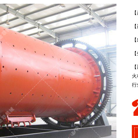
【产
【
【出
【
【
火
行业