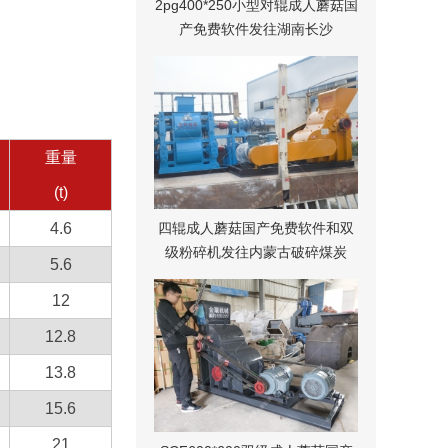
2pg400*250小型对辊成人蘑菇国
产免费软件发往湖南长沙
重量
(t)
4.6
四辊成人蘑菇国产免费软件和双
级粉碎机发往内蒙古破碎煤炭
5.6
12
12.8
13.8
15.6
21