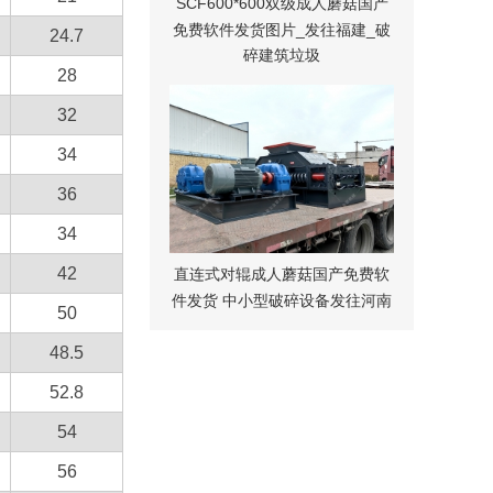
SCF600*600双级成人蘑菇国产
免费软件发货图片_发往福建_破
24.7
碎建筑垃圾
28
32
34
36
34
42
直连式对辊成人蘑菇国产免费软
件发货 中小型破碎设备发往河南
50
48.5
52.8
54
56